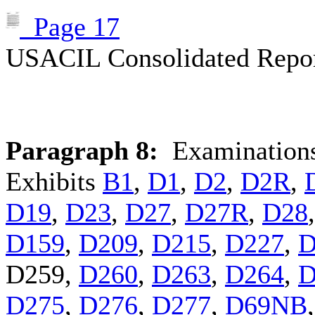
Page 17
USACIL Consolidated Repor
Paragraph 8:
Examinations 
Exhibits
B1
,
D1
,
D2
,
D2R
,
D19
,
D23
,
D27
,
D27R
,
D28
D159
,
D209
,
D215
,
D227
,
D
D259
,
D260
,
D263
,
D264
,
D
D275
,
D276
,
D277
,
D69NB